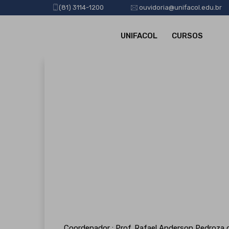
(81) 3114-1200
ouvidoria@unifacol.edu.br
UNIFACOL
CURSOS
Coordenador : Prof. Rafael Anderson Pedroza d