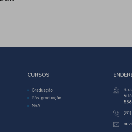
CURSOS
ENDER
R. d
Graduação
Vitó
Pós-graduação
556
MBA
(81)
ouvi