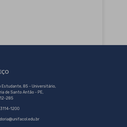
EÇO
o Estudante, 85 - Universitário,
ria de Santo Antão - PE,
12-285
 3114-1200
doria@unifacol.edu.br