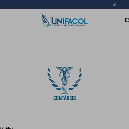
E
a Silva