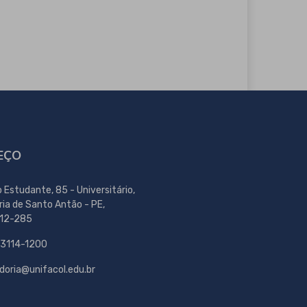
EÇO
o Estudante, 85 - Universitário,
ria de Santo Antão - PE,
12-285
 3114-1200
doria@unifacol.edu.br