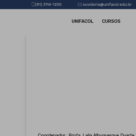
(81) 3114-1200
ouvidoria@unifacol.edu.br
UNIFACOL
CURSOS
Coordenador : Profa. Laila Albuquerque Duarte