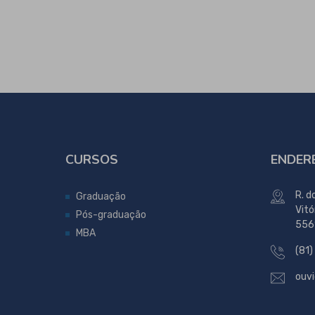
CURSOS
ENDER
R. d
Graduação
Vitó
Pós-graduação
556
MBA
(81)
ouvi