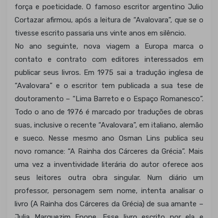
força e poeticidade. O famoso escritor argentino Julio
Cortazar afirmou, após a leitura de “Avalovara”, que se o
tivesse escrito passaria uns vinte anos em silêncio.
No ano seguinte, nova viagem a Europa marca o
contato e contrato com editores interessados em
publicar seus livros. Em 1975 sai a tradução inglesa de
“Avalovara” e o escritor tem publicada a sua tese de
doutoramento – “Lima Barreto e o Espaço Romanesco”.
Todo o ano de 1976 é marcado por traduções de obras
suas, inclusive o recente “Avalovara”, em italiano, alemão
e sueco. Nesse mesmo ano Osman Lins publica seu
novo romance: “A Rainha dos Cárceres da Grécia”. Mais
uma vez a inventividade literária do autor oferece aos
seus leitores outra obra singular. Num diário um
professor, personagem sem nome, intenta analisar o
livro (A Rainha dos Cárceres da Grécia) de sua amante –
Julia Marquezim Enone. Esse livro escrito por ela e