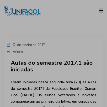
UNIFACOL
31 de janeiro de 2017
CURSOS
william
Aulas do semestre 2017.1 são
ESPAÇO DO ALUNO
iniciadas
CONTATO
Foram iniciadas nesta segunda-feira (20) as aulas
do semestre 2017.1 da Faculdade Escritor Osman
Lins (FACOL). Os alunos veteranos e novatos
compareceram ao primeiro dia letivo, em cursos das