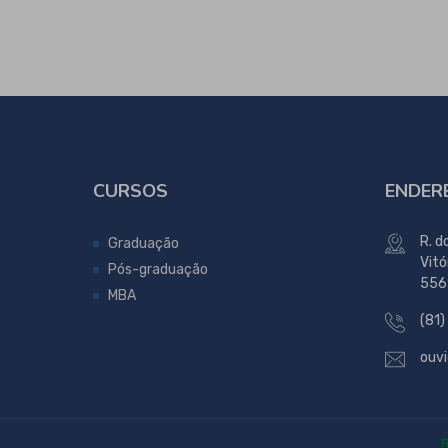
CURSOS
ENDER
R. d
Graduação
Vitó
Pós-graduação
556
MBA
(81)
ouvi