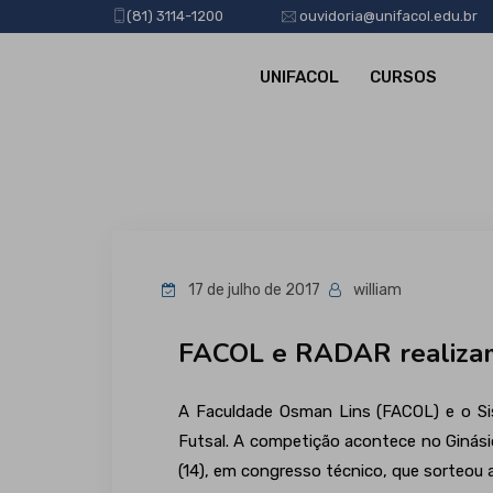
(81) 3114-1200
ouvidoria@unifacol.edu.br
UNIFACOL
CURSOS
17 de julho de 2017
william
FACOL e RADAR realizam 
A Faculdade Osman Lins (FACOL) e o Si
Futsal. A competição acontece no Ginás
(14), em congresso técnico, que sorteou