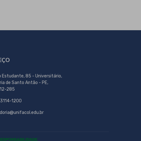
EÇO
o Estudante, 85 - Universitário,
ria de Santo Antão - PE,
12-285
 3114-1200
doria@unifacol.edu.br