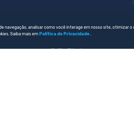
 de navegação, analisar como você interage em nosso site, otimizar o
okies. Saiba mais em
Política de Privacidade
.
itos reservado. Desenvolvido por
Central de Tecnologia da Inf