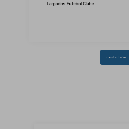
Largados Futebol Clube
Navegação
< post anterior
de
Post