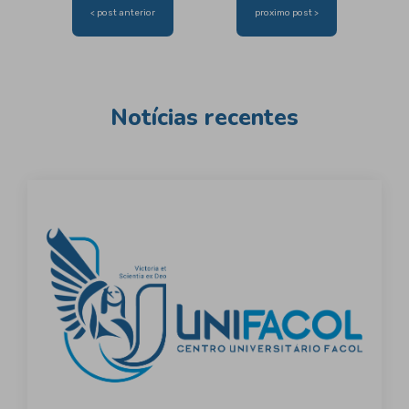
Navegação
< post anterior
proximo post >
de
Post
Notícias recentes