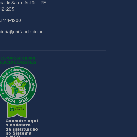
ria de Santo Antão - PE,
12-285
 3114-1200
doria@unifacol.edu.br