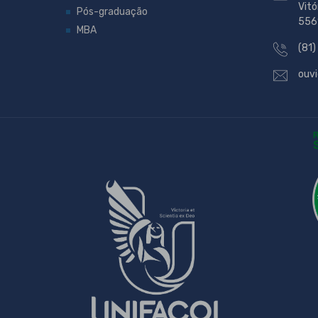
Vitó
Pós-graduação
556
MBA
(81)
ouvi