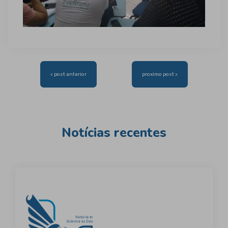
Navegação
< post anterior
proximo post >
de
Post
Notícias recentes