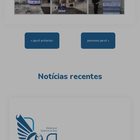
Navegação
< post anterior
proximo post >
de
Post
Notícias recentes