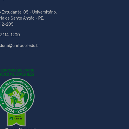
o Estudante, 85 - Universitário,
ria de Santo Antão - PE,
12-285
 3114-1200
doria@unifacol.edu.br