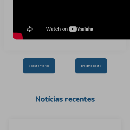
Navegação
< post anterior
proximo post >
de
Post
Notícias recentes