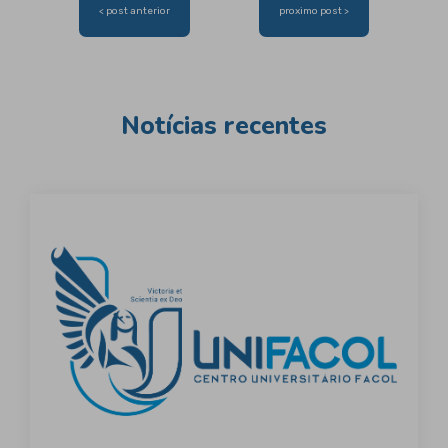
Navegação
< post anterior
proximo post >
de
Post
Notícias recentes