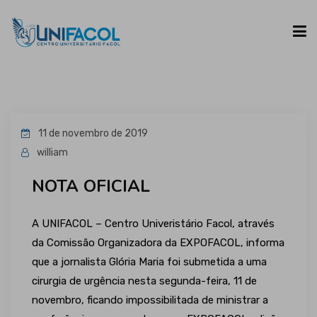
UNIFACOL
11 de novembro de 2019
CURSOS
william
NOTA OFICIAL
ESPAÇO DO ALUNO
A UNIFACOL – Centro Univeristário Facol, através
CONTATO
da Comissão Organizadora da EXPOFACOL, informa
que a jornalista Glória Maria foi submetida a uma
cirurgia de urgência nesta segunda-feira, 11 de
novembro, ficando impossibilitada de ministrar a