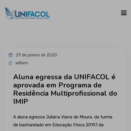
UNIFACOL
29 de janeiro de 2020
CURSOS
william
Aluna egressa da UNIFACOL é
ESPAÇO DO ALUNO
aprovada em Programa de
Residência Multiprofissional do
CONTATO
IMIP
A aluna egressa Juliana Viana de Moura, da turma
de bacharelado em Educação Física 2019.1 da