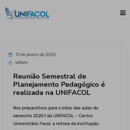
UNIFACOL
31 de janeiro de 2020
CURSOS
william
Reunião Semestral de
ESPAÇO DO ALUNO
Planejamento Pedagógico é
realizada na UNIFACOL
CONTATO
Nos preparativos para o início das aulas do
semestre 2020.1 da UNIFACOL – Centro
Universitário Facol, a reitoria da instituição,