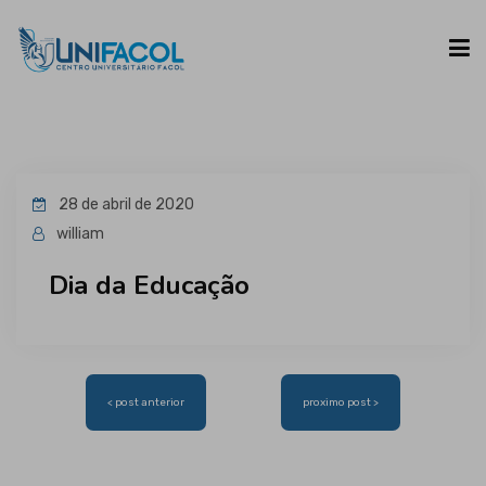
UNIFACOL
28 de abril de 2020
CURSOS
william
Dia da Educação
ESPAÇO DO ALUNO
CONTATO
Navegação
< post anterior
proximo post >
de
Post