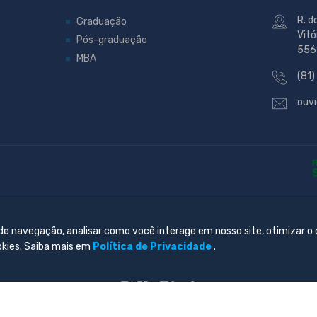
R. d
Graduação
Vitó
Pós-graduação
556
MBA
(81)
ouvi
 de navegação, analisar como você interage em nosso site, otimizar o
okies. Saiba mais em
Política de Privacidade
.