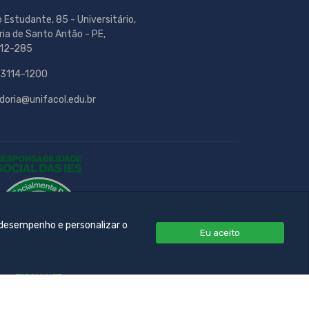
o Estudante, 85 - Universitário,
ria de Santo Antão - PE,
12-285
 3114-1200
doria@unifacol.edu.br
 desempenho e personalizar o
Eu aceito