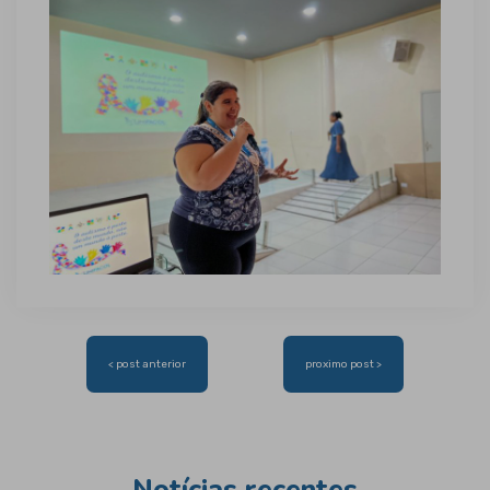
Navegação
< post anterior
proximo post >
de
Post