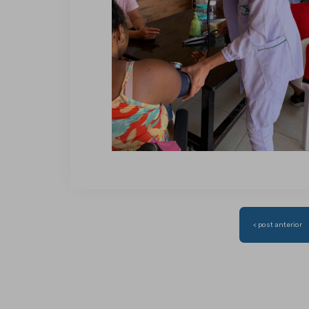
Navegação
< post anterior
de
Post