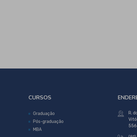
CURSOS
ENDER
R. d
Graduação
Vitó
Pós-graduação
556
MBA