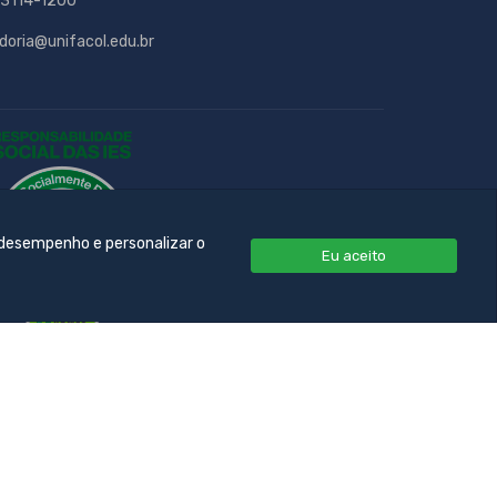
 3114-1200
doria@unifacol.edu.br
 desempenho e personalizar o
Eu aceito