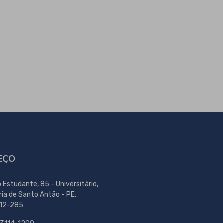
EÇO
o Estudante, 85 - Universitário,
ria de Santo Antão - PE,
12-285