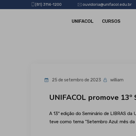
(81) 3114-1200
ouvidoria@unifacol.edu.br
UNIFACOL
CURSOS
25 de setembro de 2023
william
UNIFACOL promove 13º 
A 13ª edição do Seminário de LIBRAS da U
teve como tema “Setembro Azul: mês da va