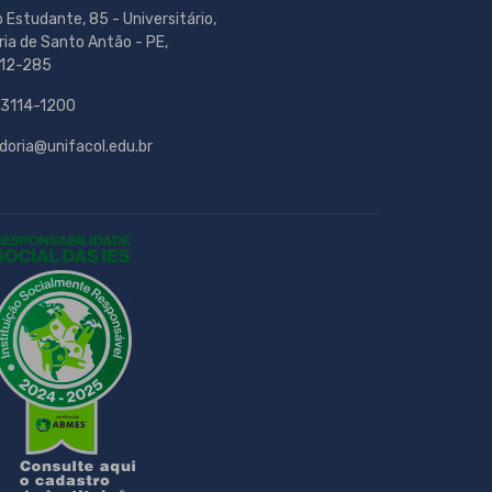
o Estudante, 85 - Universitário,
ria de Santo Antão - PE,
12-285
 3114-1200
doria@unifacol.edu.br