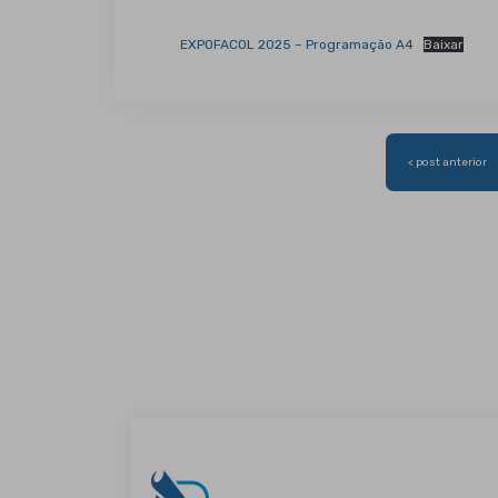
EXPOFACOL 2025 – Programação A4
Baixar
Navegação
< post anterior
de
Post