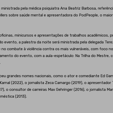
á ministrada pela médica psiquiatra Ana Beatriz Barbosa, referên
ellers sobre saúde mental e apresentadora do PodPeople, o maio
ficinas, minicursos e apresentações de trabalhos acadêmicos, 
 evento, a palestra da noite será ministrada pela delegada Tereza
 no combate à violência contra os mais vulneráveis, com foco no
ramento do evento, com a aula-espetáculo: Na Trilha do Mestre, 
.
cebeu grandes nomes nacionais, como o ator e comediante Ed Ga
Karnal (2022), o jornalista Zeca Camargo (2019), o apresentador
17), o consultor de carreiras Max Gehringer (2016), o jornalista M
oméstica (2013).