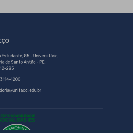
EÇO
o Estudante, 85 - Universitário,
ria de Santo Antão - PE,
12-285
 3114-1200
doria@unifacol.edu.br